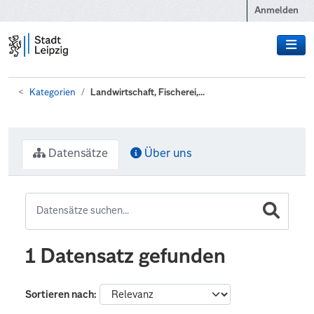
Zum Hauptinhalt wechseln
Anmelden
Kategorien
Landwirtschaft, Fischerei,...
Datensätze
Über uns
1 Datensatz gefunden
Sortieren nach