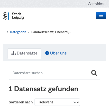
Zum Hauptinhalt wechseln
Anmelden
Kategorien
Landwirtschaft, Fischerei,...
Datensätze
Über uns
1 Datensatz gefunden
Sortieren nach