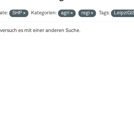
ate:
SHP
Kategorien:
agri
regi
Tags:
LeipziG
 versuch es mit einer anderen Suche.