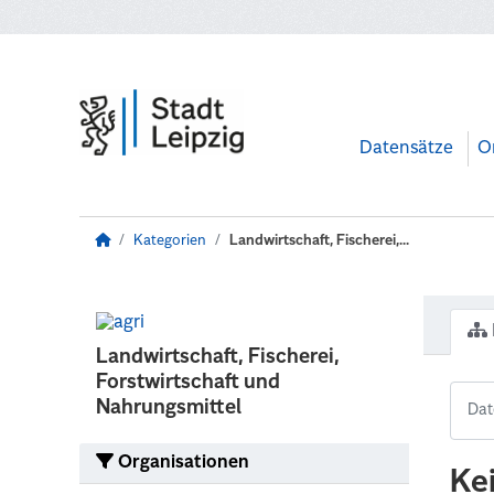
Zum Hauptinhalt wechseln
Datensätze
O
Kategorien
Landwirtschaft, Fischerei,...
Landwirtschaft, Fischerei,
Forstwirtschaft und
Nahrungsmittel
Organisationen
Ke