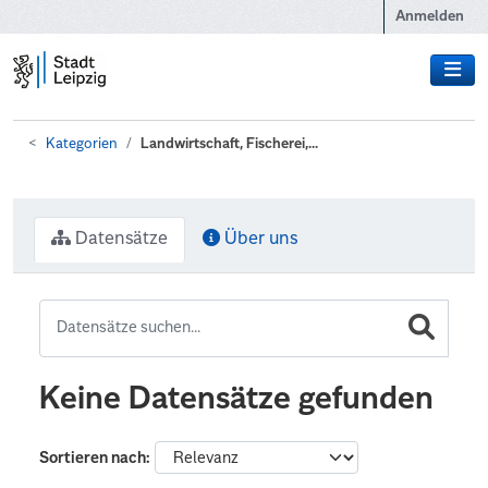
Zum Hauptinhalt wechseln
Anmelden
Kategorien
Landwirtschaft, Fischerei,...
Datensätze
Über uns
Keine Datensätze gefunden
Sortieren nach