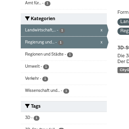
Amt für...
-
1
Form
Kategorien
Lan
Landwirtschaft,...
-
x
Reg
1
Regierung und...
-
x
1
3D-S
Regionen und Städte
-
1
Die 3
Der D
Umwelt
-
1
City
Verkehr
-
1
Wissenschaft und...
-
1
Tags
3D
-
1