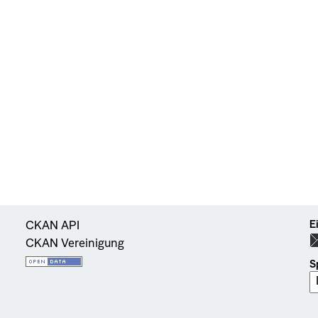
E
CKAN API
CKAN Vereinigung
S