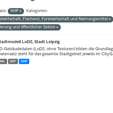
ate:
SHP
Kategorien:
dwirtschaft, Fischerei, Forstwirtschaft und Nahrungsmittel
ierung und öffentlicher Sektor
tadtmodell LoD2, Stadt Leipzig
D-Gebäudedaten (LoD2, ohne Texturen) bilden die Grundlage
atensatz steht für das gesamte Stadtgebiet jeweils im CityGM
GML
DXF
SHP