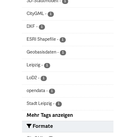
3D-Stadtmodell
-
1
CityGML
-
1
DXF
-
1
ESRI Shapefile
-
1
Geobasisdaten
-
1
Leipzig
-
1
LoD2
-
1
opendata
-
1
Stadt Leipzig
-
1
Mehr Tags anzeigen
Formate