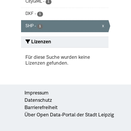
CityGML
-
1
DXF
-
1
SHP
-
x
1
Lizenzen
Für diese Suche wurden keine
Lizenzen gefunden.
Impressum
Datenschutz
Barrierefreiheit
Über Open Data-Portal der Stadt Leipzig