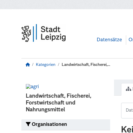
Zum Hauptinhalt wechseln
Datensätze
O
Kategorien
Landwirtschaft, Fischerei,...
Landwirtschaft, Fischerei,
Forstwirtschaft und
Nahrungsmittel
Organisationen
Ke