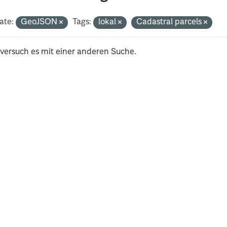
ate:
GeoJSON
Tags:
lokal
Cadastral parcels
 versuch es mit einer anderen Suche.