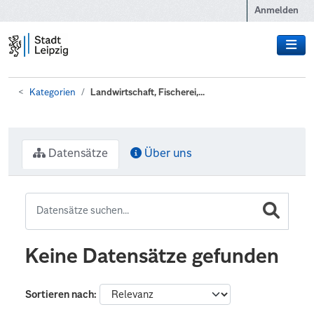
Zum Hauptinhalt wechseln
Anmelden
Kategorien
Landwirtschaft, Fischerei,...
Datensätze
Über uns
Keine Datensätze gefunden
Sortieren nach