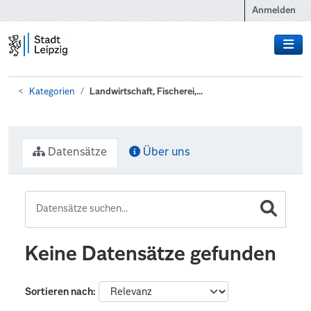
Zum Hauptinhalt wechseln
Anmelden
Kategorien
Landwirtschaft, Fischerei,...
Datensätze
Über uns
Keine Datensätze gefunden
Sortieren nach