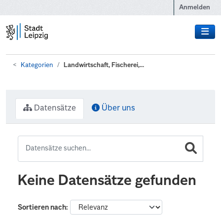
Zum Hauptinhalt wechseln
Anmelden
Kategorien
Landwirtschaft, Fischerei,...
Datensätze
Über uns
Keine Datensätze gefunden
Sortieren nach