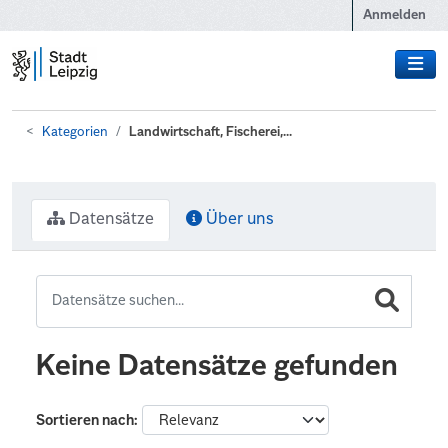
Zum Hauptinhalt wechseln
Anmelden
Kategorien
Landwirtschaft, Fischerei,...
Datensätze
Über uns
Keine Datensätze gefunden
Sortieren nach