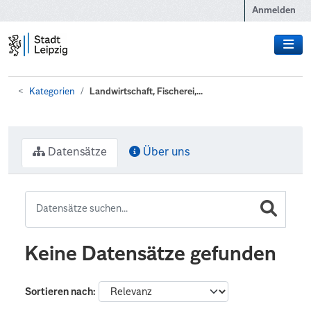
Zum Hauptinhalt wechseln
Anmelden
Kategorien
Landwirtschaft, Fischerei,...
Datensätze
Über uns
Keine Datensätze gefunden
Sortieren nach