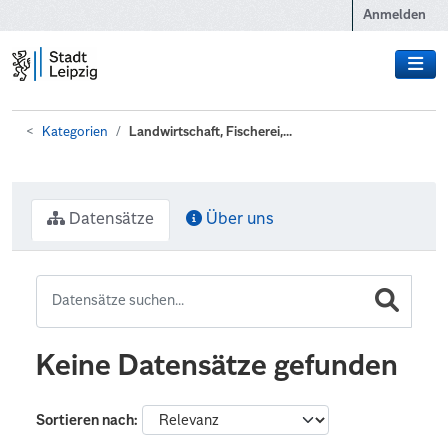
Zum Hauptinhalt wechseln
Anmelden
Kategorien
Landwirtschaft, Fischerei,...
Datensätze
Über uns
Keine Datensätze gefunden
Sortieren nach