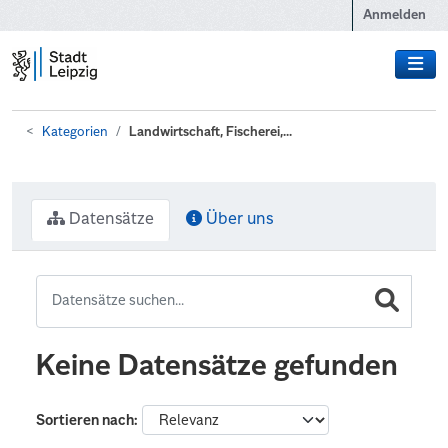
Zum Hauptinhalt wechseln
Anmelden
Kategorien
Landwirtschaft, Fischerei,...
Datensätze
Über uns
Keine Datensätze gefunden
Sortieren nach