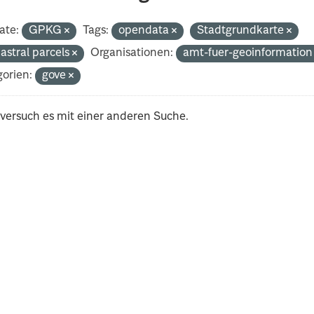
ate:
GPKG
Tags:
opendata
Stadtgrundkarte
astral parcels
Organisationen:
amt-fuer-geoinformatio
orien:
gove
 versuch es mit einer anderen Suche.