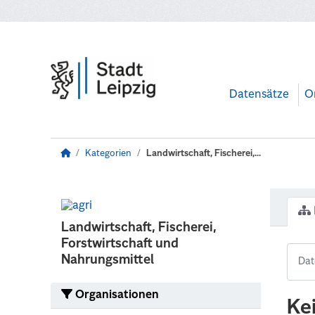
Zum Hauptinhalt wechseln
Datensätze
O
Kategorien
Landwirtschaft, Fischerei,...
Landwirtschaft, Fischerei,
Forstwirtschaft und
Nahrungsmittel
Organisationen
Ke