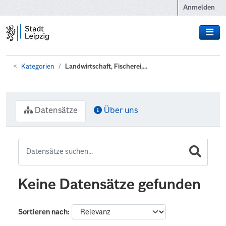
Zum Hauptinhalt wechseln
Anmelden
Kategorien
Landwirtschaft, Fischerei,...
Datensätze
Über uns
Keine Datensätze gefunden
Sortieren nach