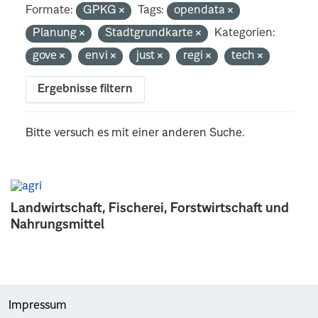
Formate:
GPKG
Tags:
opendata
Planung
Stadtgrundkarte
Kategorien:
gove
envi
just
regi
tech
Ergebnisse filtern
Bitte versuch es mit einer anderen Suche.
Landwirtschaft, Fischerei, Forstwirtschaft und
Nahrungsmittel
Impressum