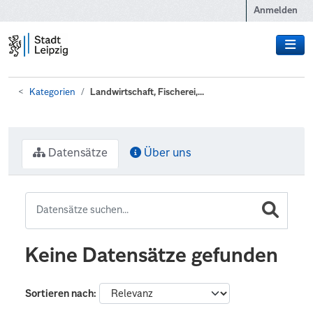
Zum Hauptinhalt wechseln
Anmelden
Kategorien
Landwirtschaft, Fischerei,...
Datensätze
Über uns
Keine Datensätze gefunden
Sortieren nach