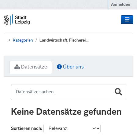
Zum Hauptinhalt wechseln
Anmelden
Kategorien
Landwirtschaft, Fischerei,...
Datensätze
Über uns
Keine Datensätze gefunden
Sortieren nach