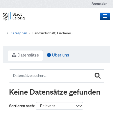
Zum Hauptinhalt wechseln
Anmelden
Kategorien
Landwirtschaft, Fischerei,...
Datensätze
Über uns
Keine Datensätze gefunden
Sortieren nach