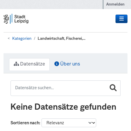
Zum Hauptinhalt wechseln
Anmelden
Kategorien
Landwirtschaft, Fischerei,...
Datensätze
Über uns
Keine Datensätze gefunden
Sortieren nach