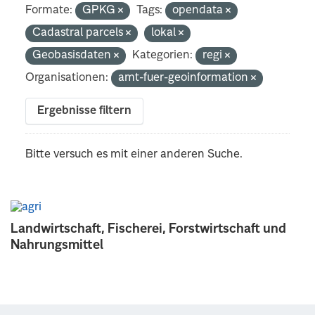
Formate:
GPKG
Tags:
opendata
Cadastral parcels
lokal
Geobasisdaten
Kategorien:
regi
Organisationen:
amt-fuer-geoinformation
Ergebnisse filtern
Bitte versuch es mit einer anderen Suche.
Landwirtschaft, Fischerei, Forstwirtschaft und
Nahrungsmittel