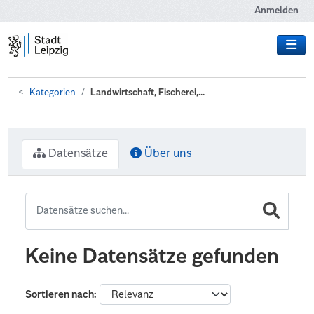
Zum Hauptinhalt wechseln
Anmelden
Kategorien
Landwirtschaft, Fischerei,...
Datensätze
Über uns
Keine Datensätze gefunden
Sortieren nach