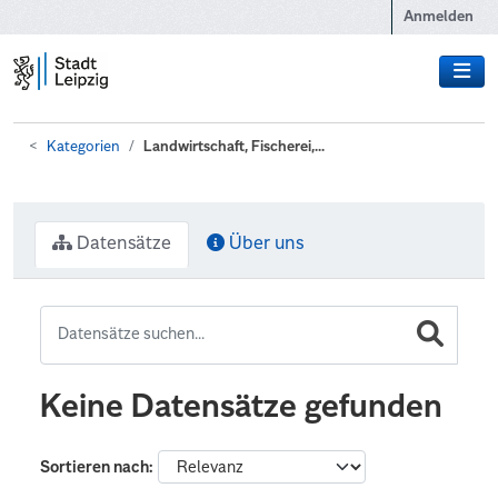
Zum Hauptinhalt wechseln
Anmelden
Kategorien
Landwirtschaft, Fischerei,...
Datensätze
Über uns
Keine Datensätze gefunden
Sortieren nach