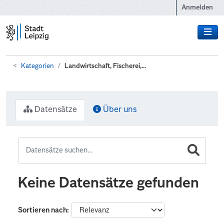
Zum Hauptinhalt wechseln
Anmelden
Kategorien
Landwirtschaft, Fischerei,...
Datensätze
Über uns
Keine Datensätze gefunden
Sortieren nach