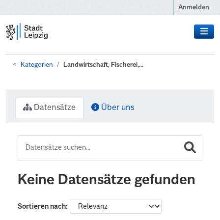
Zum Hauptinhalt wechseln
Anmelden
Kategorien
Landwirtschaft, Fischerei,...
Datensätze
Über uns
Keine Datensätze gefunden
Sortieren nach