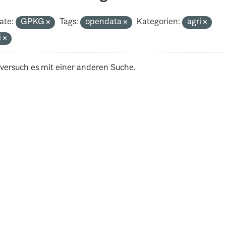
ate:
GPKG
Tags:
opendata
Kategorien:
agri
i
 versuch es mit einer anderen Suche.