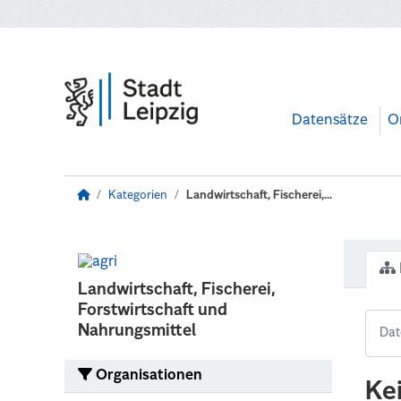
Zum Hauptinhalt wechseln
Datensätze
O
Kategorien
Landwirtschaft, Fischerei,...
Landwirtschaft, Fischerei,
Forstwirtschaft und
Nahrungsmittel
Organisationen
Ke