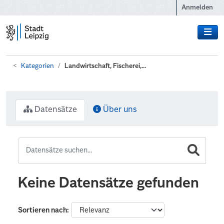
Zum Hauptinhalt wechseln
Anmelden
Kategorien
Landwirtschaft, Fischerei,...
Datensätze
Über uns
Keine Datensätze gefunden
Sortieren nach