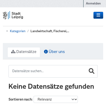
Zum Hauptinhalt wechseln
Anmelden
Kategorien
Landwirtschaft, Fischerei,...
Datensätze
Über uns
Keine Datensätze gefunden
Sortieren nach