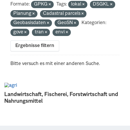
Formate:
GPKG
Tags:
lokal
DSGKL
Planung
Cadastral parcels
Geobasisdaten
GeoSN
Kategorien:
gove
tran
envi
Ergebnisse filtern
Bitte versuch es mit einer anderen Suche.
Landwirtschaft, Fischerei, Forstwirtschaft und
Nahrungsmittel