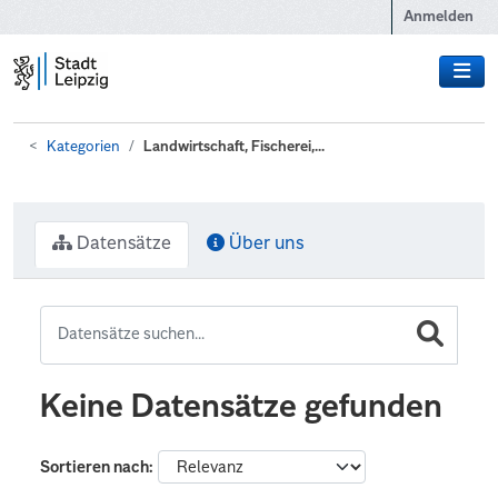
Zum Hauptinhalt wechseln
Anmelden
Kategorien
Landwirtschaft, Fischerei,...
Datensätze
Über uns
Keine Datensätze gefunden
Sortieren nach