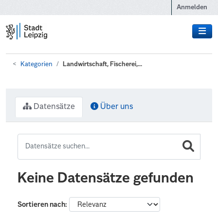
Zum Hauptinhalt wechseln
Anmelden
Kategorien
Landwirtschaft, Fischerei,...
Datensätze
Über uns
Keine Datensätze gefunden
Sortieren nach