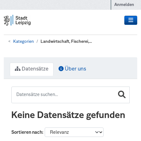
Zum Hauptinhalt wechseln
Anmelden
Kategorien
Landwirtschaft, Fischerei,...
Datensätze
Über uns
Keine Datensätze gefunden
Sortieren nach