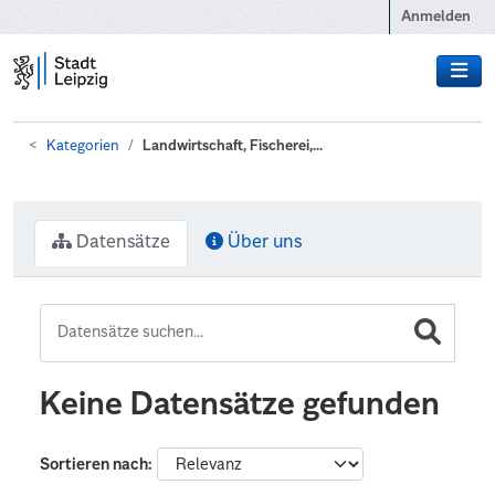
Zum Hauptinhalt wechseln
Anmelden
Kategorien
Landwirtschaft, Fischerei,...
Datensätze
Über uns
Keine Datensätze gefunden
Sortieren nach