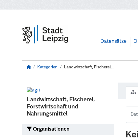
Zum Hauptinhalt wechseln
Datensätze
O
Kategorien
Landwirtschaft, Fischerei,...
Landwirtschaft, Fischerei,
Forstwirtschaft und
Nahrungsmittel
Organisationen
Ke