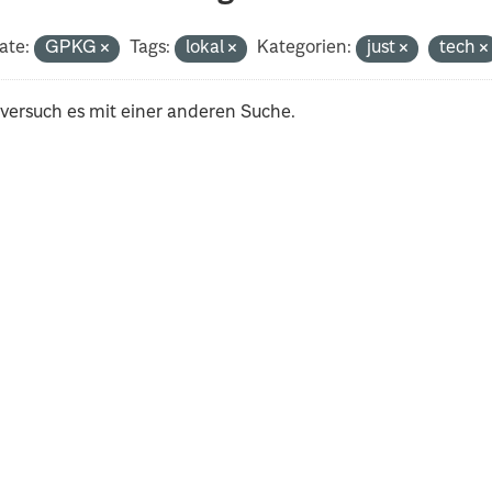
ate:
GPKG
Tags:
lokal
Kategorien:
just
tech
 versuch es mit einer anderen Suche.