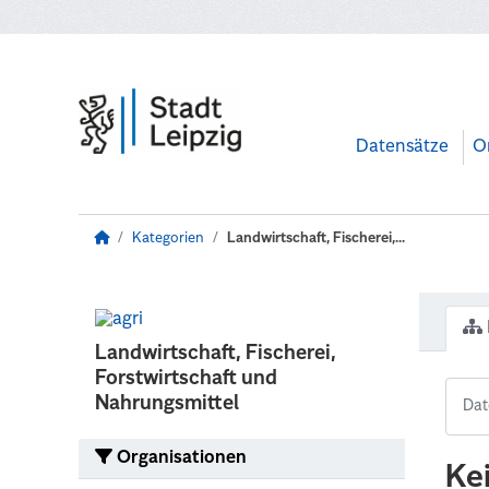
Zum Hauptinhalt wechseln
Datensätze
O
Kategorien
Landwirtschaft, Fischerei,...
Landwirtschaft, Fischerei,
Forstwirtschaft und
Nahrungsmittel
Organisationen
Ke