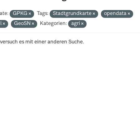
ate:
GPKG
Tags:
Stadtgrundkarte
opendata
al
GeoSN
Kategorien:
agri
 versuch es mit einer anderen Suche.