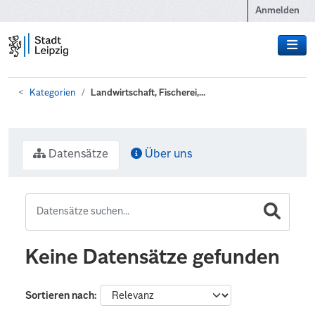
Zum Hauptinhalt wechseln
Anmelden
Kategorien
Landwirtschaft, Fischerei,...
Datensätze
Über uns
Keine Datensätze gefunden
Sortieren nach