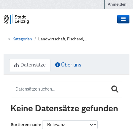
Zum Hauptinhalt wechseln
Anmelden
Kategorien
Landwirtschaft, Fischerei,...
Datensätze
Über uns
Keine Datensätze gefunden
Sortieren nach