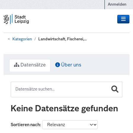
Zum Hauptinhalt wechseln
Anmelden
Kategorien
Landwirtschaft, Fischerei,...
Datensätze
Über uns
Keine Datensätze gefunden
Sortieren nach