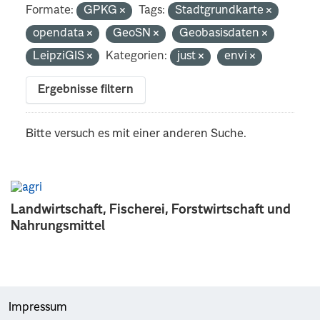
Formate:
GPKG
Tags:
Stadtgrundkarte
opendata
GeoSN
Geobasisdaten
LeipziGIS
Kategorien:
just
envi
Ergebnisse filtern
Bitte versuch es mit einer anderen Suche.
Landwirtschaft, Fischerei, Forstwirtschaft und
Nahrungsmittel
Impressum