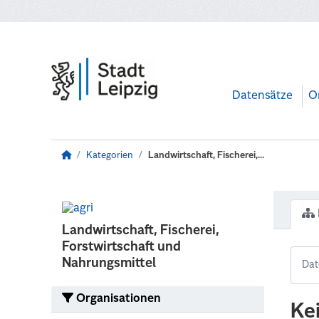
Zum Hauptinhalt wechseln
Datensätze
O
Kategorien
Landwirtschaft, Fischerei,...
Landwirtschaft, Fischerei,
Forstwirtschaft und
Nahrungsmittel
Organisationen
Ke