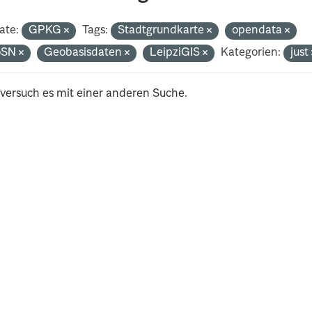
ate:
GPKG
Tags:
Stadtgrundkarte
opendata
oSN
Geobasisdaten
LeipziGIS
Kategorien:
just
 versuch es mit einer anderen Suche.