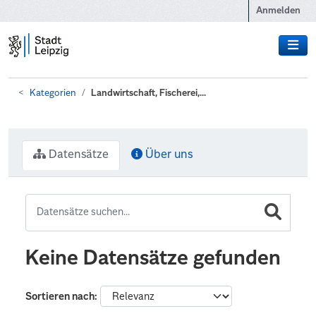
Zum Hauptinhalt wechseln
Anmelden
Kategorien
Landwirtschaft, Fischerei,...
Datensätze
Über uns
Keine Datensätze gefunden
Sortieren nach