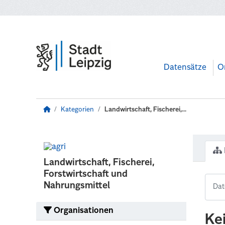
Zum Hauptinhalt wechseln
Datensätze
O
Kategorien
Landwirtschaft, Fischerei,...
Landwirtschaft, Fischerei,
Forstwirtschaft und
Nahrungsmittel
Organisationen
Ke