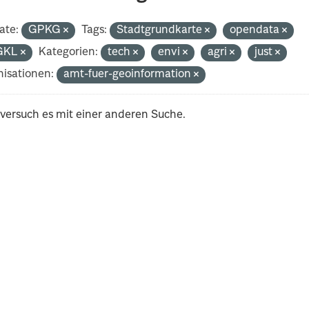
ate:
GPKG
Tags:
Stadtgrundkarte
opendata
GKL
Kategorien:
tech
envi
agri
just
isationen:
amt-fuer-geoinformation
 versuch es mit einer anderen Suche.