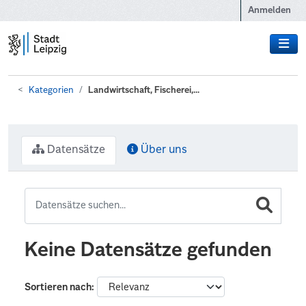
Zum Hauptinhalt wechseln
Anmelden
Kategorien
Landwirtschaft, Fischerei,...
Datensätze
Über uns
Keine Datensätze gefunden
Sortieren nach