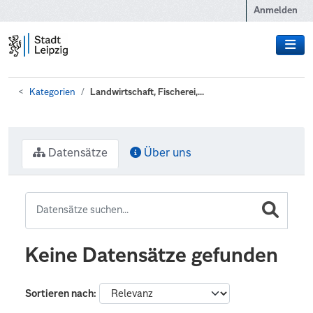
Zum Hauptinhalt wechseln
Anmelden
Kategorien
Landwirtschaft, Fischerei,...
Datensätze
Über uns
Keine Datensätze gefunden
Sortieren nach