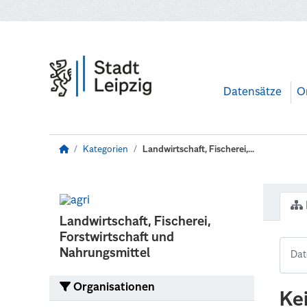
Zum Hauptinhalt wechseln
Datensätze
O
Kategorien
Landwirtschaft, Fischerei,...
Landwirtschaft, Fischerei,
Forstwirtschaft und
Nahrungsmittel
Organisationen
Ke