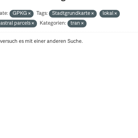
ate:
GPKG
Tags:
Stadtgrundkarte
lokal
astral parcels
Kategorien:
tran
 versuch es mit einer anderen Suche.