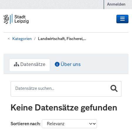
Zum Hauptinhalt wechseln
Anmelden
Kategorien
Landwirtschaft, Fischerei,...
Datensätze
Über uns
Keine Datensätze gefunden
Sortieren nach