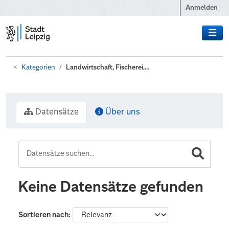
Zum Hauptinhalt wechseln
Anmelden
Kategorien
Landwirtschaft, Fischerei,...
Datensätze
Über uns
Keine Datensätze gefunden
Sortieren nach