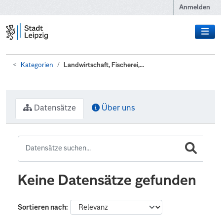
Zum Hauptinhalt wechseln
Anmelden
Kategorien
Landwirtschaft, Fischerei,...
Datensätze
Über uns
Keine Datensätze gefunden
Sortieren nach