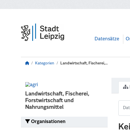
Zum Hauptinhalt wechseln
Datensätze
O
Kategorien
Landwirtschaft, Fischerei,...
Landwirtschaft, Fischerei,
Forstwirtschaft und
Nahrungsmittel
Organisationen
Ke