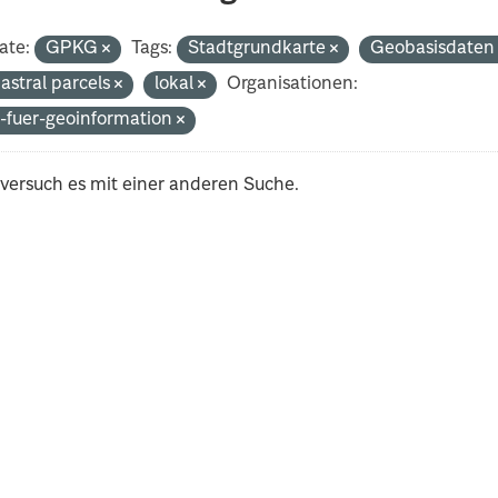
ate:
GPKG
Tags:
Stadtgrundkarte
Geobasisdate
astral parcels
lokal
Organisationen:
-fuer-geoinformation
 versuch es mit einer anderen Suche.