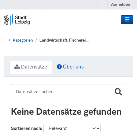
Zum Hauptinhalt wechseln
Anmelden
Kategorien
Landwirtschaft, Fischerei,...
Datensätze
Über uns
Keine Datensätze gefunden
Sortieren nach