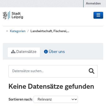
Zum Hauptinhalt wechseln
Anmelden
Kategorien
Landwirtschaft, Fischerei,...
Datensätze
Über uns
Keine Datensätze gefunden
Sortieren nach