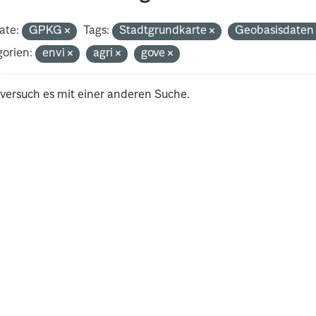
ate:
GPKG
Tags:
Stadtgrundkarte
Geobasisdate
orien:
envi
agri
gove
 versuch es mit einer anderen Suche.