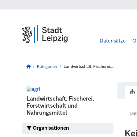
Zum Hauptinhalt wechseln
Datensätze
O
Kategorien
Landwirtschaft, Fischerei,...
Landwirtschaft, Fischerei,
Forstwirtschaft und
Nahrungsmittel
Organisationen
Ke