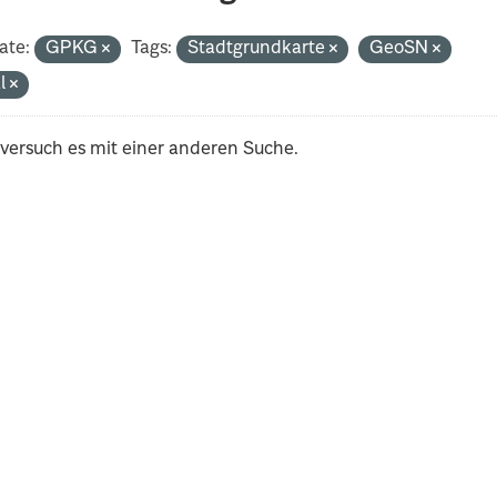
ate:
GPKG
Tags:
Stadtgrundkarte
GeoSN
al
 versuch es mit einer anderen Suche.