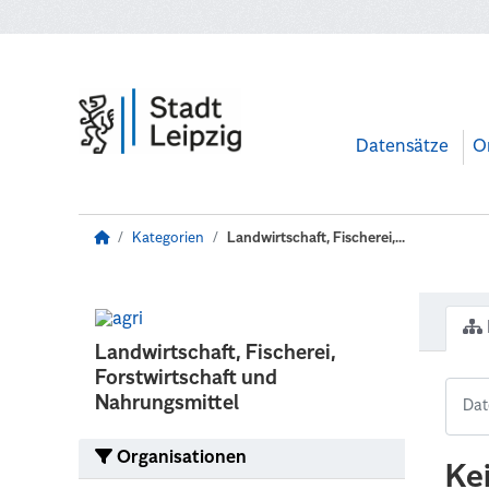
Zum Hauptinhalt wechseln
Datensätze
O
Kategorien
Landwirtschaft, Fischerei,...
Landwirtschaft, Fischerei,
Forstwirtschaft und
Nahrungsmittel
Organisationen
Ke