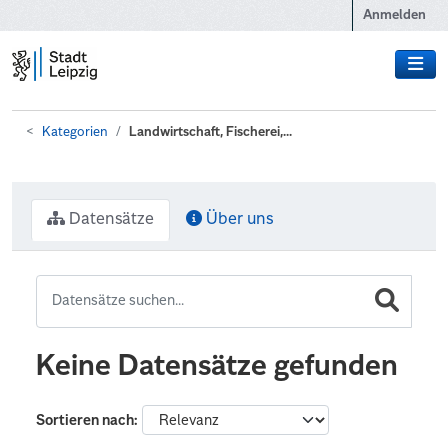
Zum Hauptinhalt wechseln
Anmelden
Kategorien
Landwirtschaft, Fischerei,...
Datensätze
Über uns
Keine Datensätze gefunden
Sortieren nach