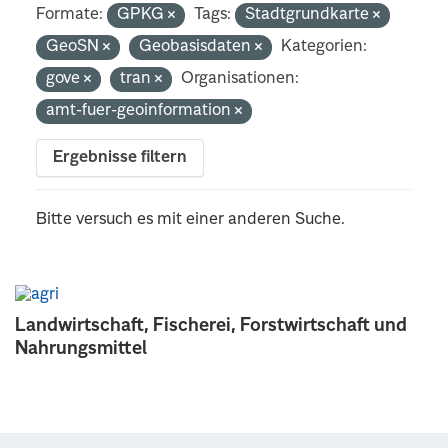
Formate:
GPKG
Tags:
Stadtgrundkarte
GeoSN
Geobasisdaten
Kategorien:
gove
tran
Organisationen:
amt-fuer-geoinformation
Ergebnisse filtern
Bitte versuch es mit einer anderen Suche.
Landwirtschaft, Fischerei, Forstwirtschaft und
Nahrungsmittel